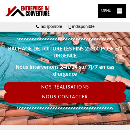
MENU
indisponible
indisponible
BÂCHAGE DE TOITURE LES FINS 25500 POSE EN
URGENCE
Nous intervenons 24h/24 sur 7j/7 en cas
d'urgence
NOS RÉALISATIONS
NOUS CONTACTER