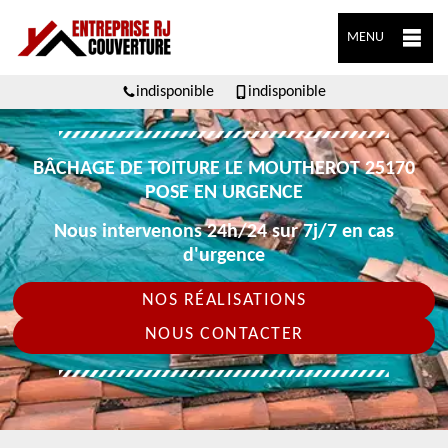
MENU
indisponible
indisponible
BÂCHAGE DE TOITURE LE MOUTHEROT 25170
POSE EN URGENCE
Nous intervenons 24h/24 sur 7j/7 en cas
d'urgence
NOS RÉALISATIONS
NOUS CONTACTER