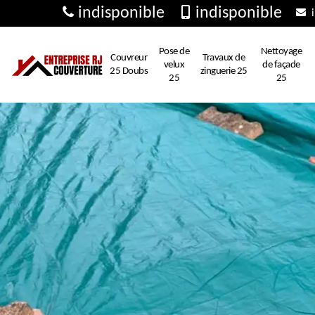
indisponible
indisponible
i
Pose de
Nettoyage
Couvreur
Travaux de
velux
de façade
25 Doubs
zinguerie 25
25
25