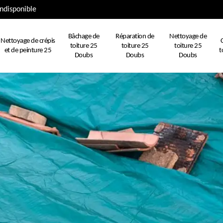
ndisponible
Bâchage de
Réparation de
Nettoyage de
Nettoyage de crépis
toiture 25
toiture 25
toiture 25
et de peinture 25
t
Doubs
Doubs
Doubs