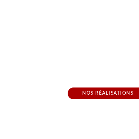
BÂCHAGE DE TOITUR
25300 POS
Nous intervenons 24h/2
NOS RÉALISATIONS