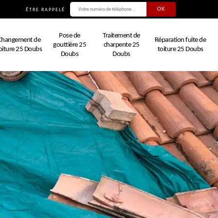
ÊTRE RAPPELÉ
Pose de
Traitement de
Changement de
Réparation fuite de
gouttière 25
charpente 25
oiture 25 Doubs
toiture 25 Doubs
Doubs
Doubs