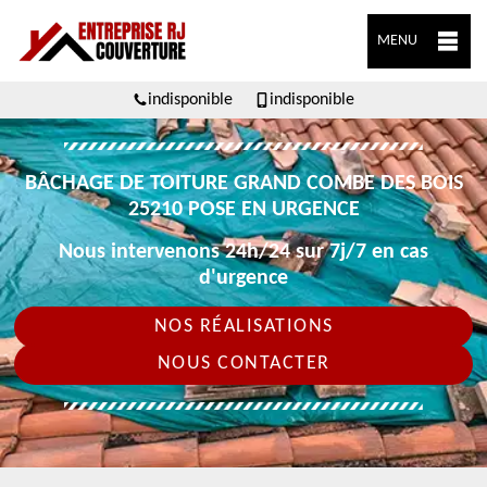
MENU
indisponible
indisponible
BÂCHAGE DE TOITURE GRAND COMBE DES BOIS
25210 POSE EN URGENCE
Nous intervenons 24h/24 sur 7j/7 en cas
d'urgence
NOS RÉALISATIONS
NOUS CONTACTER