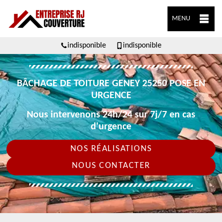
MENU
indisponible
indisponible
BÂCHAGE DE TOITURE GENEY 25250 POSE EN
URGENCE
Nous intervenons 24h/24 sur 7j/7 en cas
d'urgence
NOS RÉALISATIONS
NOUS CONTACTER