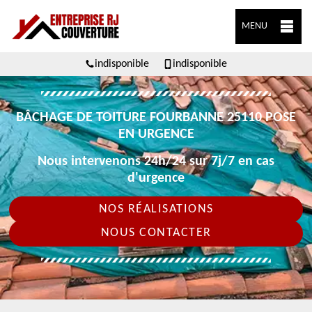
MENU
indisponible
indisponible
BÂCHAGE DE TOITURE FOURBANNE 25110 POSE
EN URGENCE
Nous intervenons 24h/24 sur 7j/7 en cas
d'urgence
NOS RÉALISATIONS
NOUS CONTACTER