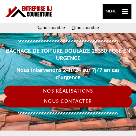
MENU
indisponible
indisponible
BÂCHAGE DE TOITURE DOULAIZE 25330 POSE EN
URGENCE
Nous intervenons 24h/24 sur 7j/7 en cas
d'urgence
NOS RÉALISATIONS
NOUS CONTACTER