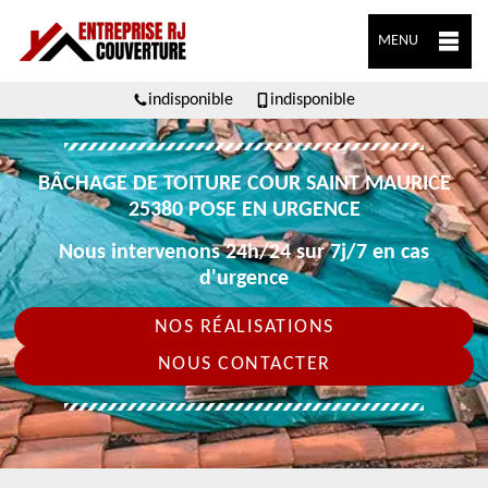
MENU
indisponible
indisponible
BÂCHAGE DE TOITURE COUR SAINT MAURICE
25380 POSE EN URGENCE
Nous intervenons 24h/24 sur 7j/7 en cas
d'urgence
NOS RÉALISATIONS
NOUS CONTACTER