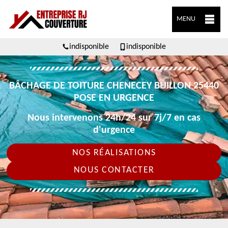
MENU
indisponible
indisponible
BÂCHAGE DE TOITURE CHENECEY BUILLON 25440
POSE EN URGENCE
Nous intervenons 24h/24 sur 7j/7 en cas
d'urgence
NOS RÉALISATIONS
NOUS CONTACTER