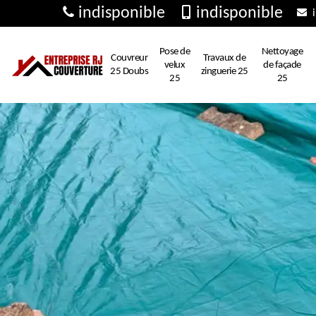
indisponible
indisponible
i
Pose de
Nettoyage
Couvreur
Travaux de
velux
de façade
25 Doubs
zinguerie 25
25
25