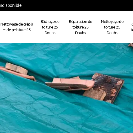
ndisponible
Bâchage de
Réparation de
Nettoyage de
Nettoyage de crépis
toiture 25
toiture 25
toiture 25
et de peinture 25
t
Doubs
Doubs
Doubs