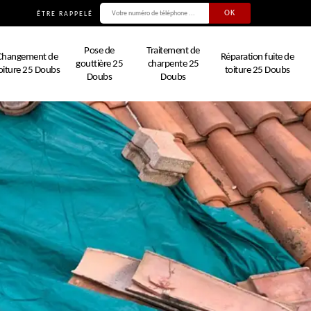
ÊTRE RAPPELÉ
Pose de
Traitement de
Changement de
Réparation fuite de
gouttière 25
charpente 25
oiture 25 Doubs
toiture 25 Doubs
Doubs
Doubs