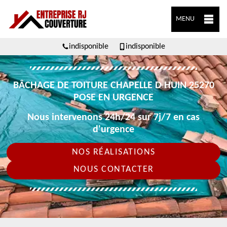
MENU
indisponible
indisponible
BÂCHAGE DE TOITURE CHAPELLE D HUIN 25270
POSE EN URGENCE
Nous intervenons 24h/24 sur 7j/7 en cas
d'urgence
NOS RÉALISATIONS
NOUS CONTACTER