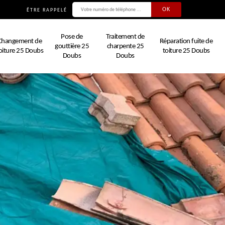
ÊTRE RAPPELÉ
Pose de
Traitement de
Changement de
Réparation fuite de
gouttière 25
charpente 25
oiture 25 Doubs
toiture 25 Doubs
Doubs
Doubs