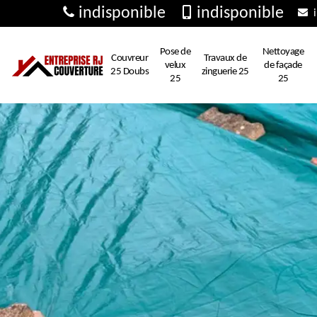
indisponible
indisponible
i
Pose de
Nettoyage
Couvreur
Travaux de
velux
de façade
25 Doubs
zinguerie 25
25
25