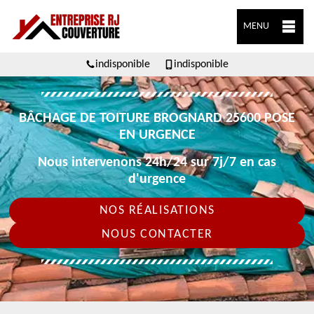
MENU
indisponible
indisponible
BÂCHAGE DE TOITURE BROGNARD 25600 POSE
EN URGENCE
Nous intervenons 24h/24 sur 7j/7 en cas
d'urgence
NOS RÉALISATIONS
NOUS CONTACTER